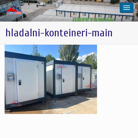
hladalni-konteineri-main