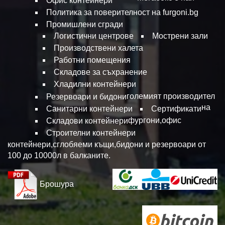
Офис контейнери
Политика за поверителност на furgoni.bg
Промишлени сгради
Логистични центрове
Мострени зали
Производствени халета
Работни помещения
Складове за съхранение
Хладилни контейнери
големият производител
Резервоари и бидони
на
Санитарни контейнери
Сертификати
фургони,офис
Складови контейнери
Строителни контейнери
контейнери,сглобяеми къщи,бидони и резервоари от
100 до 10000л в балканите.
Брошура