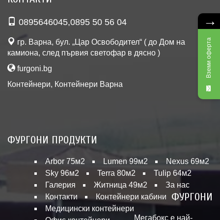
→
0895646045
,
0895 50 56 04
Вземи оферта
гр. Варна, бул. „Цар Освободител“ ( до Дом на
камиона, след първия светофар в дясно )
furgoni.bg
Контейнери
,
Контейнери Варна
ФУРГОНИ ПРОДУКТИ
Arbor 75м2
Lumen 99м2
Nexus 69м2
Sky 96м2
Terra 80м2
Tulip 64м2
Галерия
Житница 49м2
За нас
ФУРГОНИ
Контакти
Контейнери кабини
Медицински контейнери
Мегабокс е най-