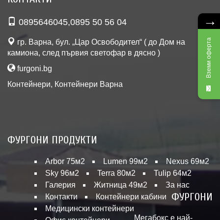
→
0895646045
,
0895 50 56 04
Вземи оферта
гр. Варна, бул. „Цар Освободител“ ( до Дом на
камиона, след първия светофар в дясно )
furgoni.bg
Контейнери
,
Контейнери Варна
ФУРГОНИ ПРОДУКТИ
Arbor 75м2
Lumen 99м2
Nexus 69м2
Sky 96м2
Terra 80м2
Tulip 64м2
Галерия
Житница 49м2
За нас
ФУРГОНИ
Контакти
Контейнери кабини
Медицински контейнери
Мегабокс е най-