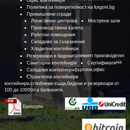
Офис контейнери
Политика за поверителност на furgoni.bg
Промишлени сгради
Логистични центрове
Мострени зали
Производствени халета
Работни помещения
Складове за съхранение
Хладилни контейнери
големият производител
Резервоари и бидони
на
Санитарни контейнери
Сертификати
фургони,офис
Складови контейнери
Строителни контейнери
контейнери,сглобяеми къщи,бидони и резервоари от
100 до 10000л в балканите.
Брошура