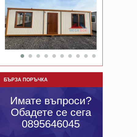
БЪРЗА ПОРЪЧКА
Имате въпроси?
Обадете се сега
0895646045