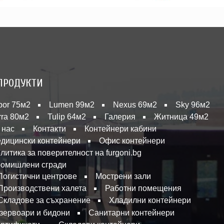
ПРОДУКТИ
bor 75м2
Lumen 99м2
Nexus 69м2
Sky 96м2
rra 80м2
Tulip 64м2
Галерия
Житница 49м2
 нас
Контакти
Контейнери кабини
дицински контейнери
Офис контейнери
литика за поверителност на furgoni.bg
омишлени сгради
Логистични центрове
Мострени зали
Производствени халета
Работни помещения
Складове за съхранение
Хладилни контейнери
зервоари и бидони
Санитарни контейнери