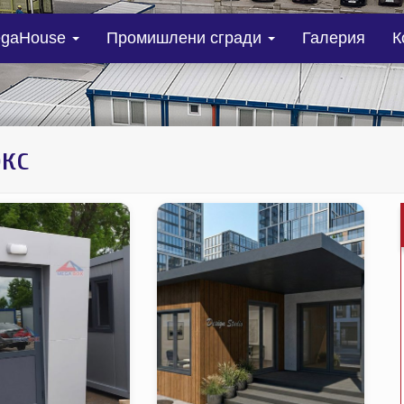
gaHouse
Промишлени сгради
Галерия
К
окс