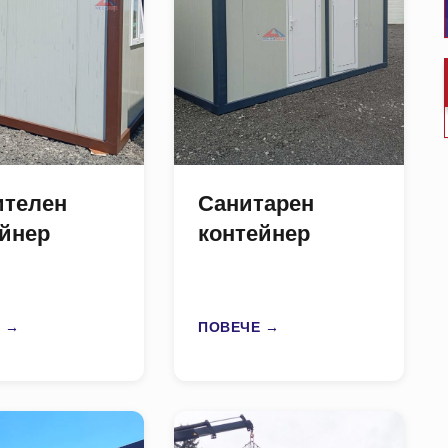
ителен
Санитарен
ейнер
контейнер
 →
ПОВЕЧЕ →