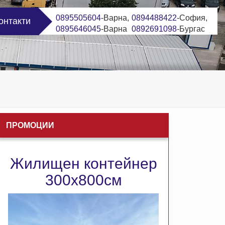
0895505604
-Варна,
0894488422
-София,
онтакти
0895646045
-Варна
0892691098
-Бургас
ПРОМОЦИИ
Жилищен контейнер
Ко
300х800см
24