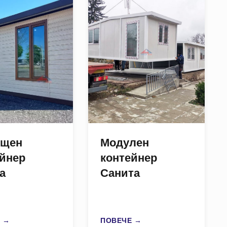
щен
Модулен
ейнер
контейнер
ra
Санита
 →
ПОВЕЧЕ →