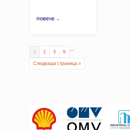
ПОВЕЧЕ →
…
1
2
3
9
Следваща страница »