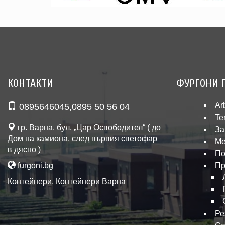
КОНТАКТИ
ФУРГОНИ 
Ar
0895646045
,
0895 50 56 04
Te
гр. Варна, бул. „Цар Освободител“ ( до
За
Дом на камиона, след първия светофар
Ме
в дясно )
По
furgoni.bg
Пр
Контейнери
,
Контейнери Варна
Ре