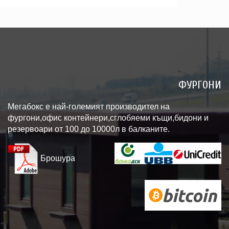
ФУРГОНИ
Мегабокс е най-големият производител на
фургони,офис контейнери,сглобяеми къщи,бидони и
резервоари от 100 до 10000л в балканите.
Брошура