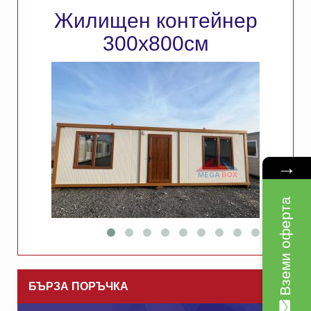
Жилищен контейнер
300х800см
→
Вземи оферта
БЪРЗА ПОРЪЧКА