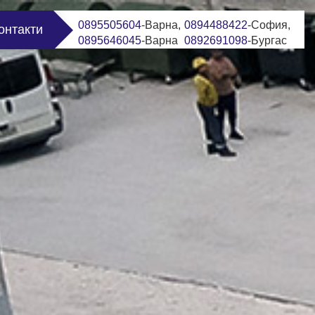
0895505604
-Варна,
0894488422
-София,
онтакти
0895646045
-Варна
0892691098
-Бургас