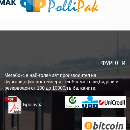
ФУРГОНИ
Мегабокс е най-големият производител на
фургони,офис контейнери,сглобяеми къщи,бидони и
резервоари от 100 до 10000л в балканите.
Брошура