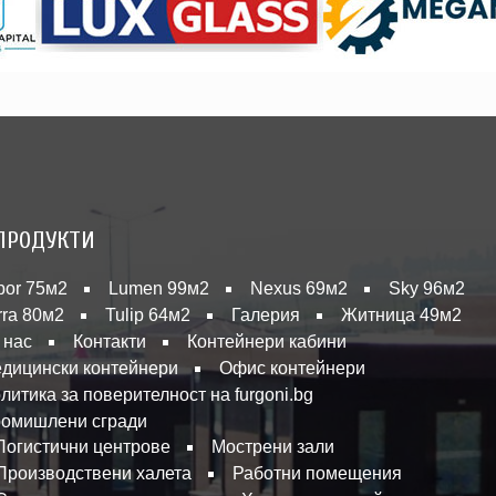
ПРОДУКТИ
bor 75м2
Lumen 99м2
Nexus 69м2
Sky 96м2
rra 80м2
Tulip 64м2
Галерия
Житница 49м2
 нас
Контакти
Контейнери кабини
дицински контейнери
Офис контейнери
литика за поверителност на furgoni.bg
омишлени сгради
Логистични центрове
Мострени зали
Производствени халета
Работни помещения