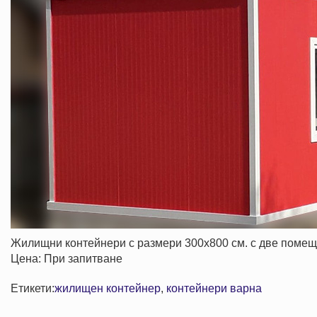
Жилищни контейнери с размери 300х800 см. с две помеще
Цена: При запитване
Етикети:
жилищен контейнер
,
контейнери варна