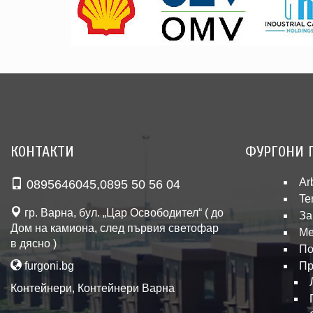
КОНТАКТИ
ФУРГОНИ 
Ar
0895646045
,
0895 50 56 04
Te
гр. Варна, бул. „Цар Освободител“ ( до
За
Дом на камиона, след първия светофар
Ме
в дясно )
По
furgoni.bg
Пр
Контейнери
,
Контейнери Варна