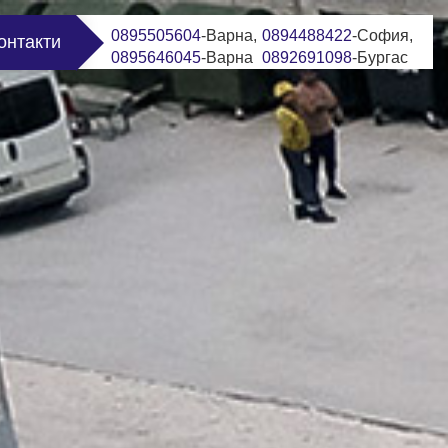
0895505604
-Варна,
0894488422
-София,
онтакти
0895646045
-Варна
0892691098
-Бургас