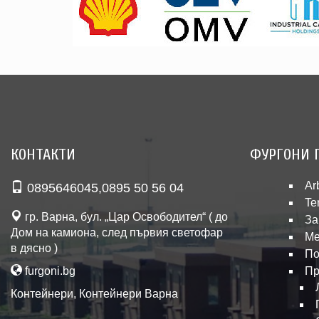
КОНТАКТИ
ФУРГОНИ 
Ar
0895646045
,
0895 50 56 04
Te
гр. Варна, бул. „Цар Освободител“ ( до
За
Дом на камиона, след първия светофар
Ме
в дясно )
По
furgoni.bg
Пр
Контейнери
,
Контейнери Варна