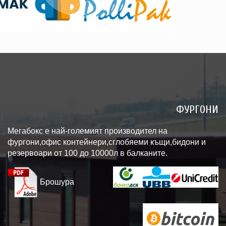
ФУРГОНИ
Мегабокс е най-големият производител на
фургони,офис контейнери,сглобяеми къщи,бидони и
резервоари от 100 до 10000л в балканите.
Брошура