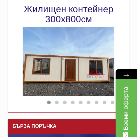
Жилищен контейнер
300х800см
→
Вземи оферта
БЪРЗА ПОРЪЧКА