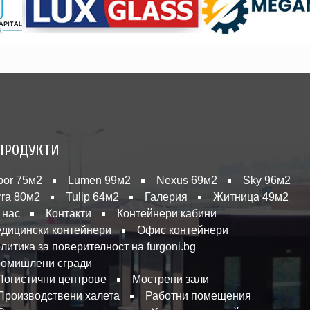
ПРОДУКТИ
bor 75м2
Lumen 99м2
Nexus 69м2
Sky 96м2
rra 80м2
Tulip 64м2
Галерия
Житница 49м2
 нас
Контакти
Контейнери кабини
дицински контейнери
Офис контейнери
литика за поверителност на furgoni.bg
омишлени сгради
Логистични центрове
Мострени зали
Производствени халета
Работни помещения