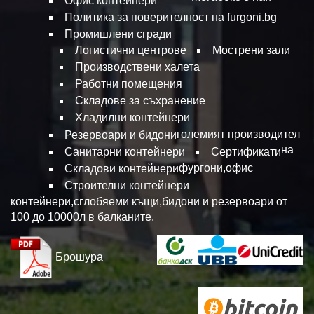
Офис контейнери
Политика за поверителност на furgoni.bg
Промишлени сгради
Логистични центрове
Мострени зали
Производствени халета
Работни помещения
Складове за съхранение
Хладилни контейнери
големият производител
Резервоари и бидони
на
Санитарни контейнери
Сертификати
фургони,офис
Складови контейнери
Строителни контейнери
контейнери,сглобяеми къщи,бидони и резервоари от
100 до 10000л в балканите.
Брошура