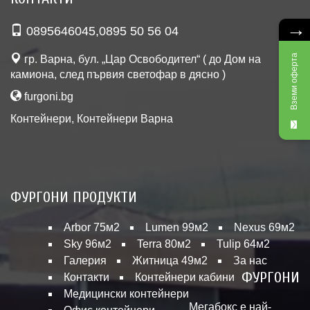
→
0895646045
,
0895 50 56 04
Вземи оферта
гр. Варна, бул. „Цар Освободител“ ( до Дом на
камиона, след първия светофар в дясно )
furgoni.bg
Контейнери
,
Контейнери Варна
ФУРГОНИ ПРОДУКТИ
Arbor 75м2
Lumen 99м2
Nexus 69м2
Sky 96м2
Terra 80м2
Tulip 64м2
Галерия
Житница 49м2
За нас
ФУРГОНИ
Контакти
Контейнери кабини
Медицински контейнери
Мегабокс е най-