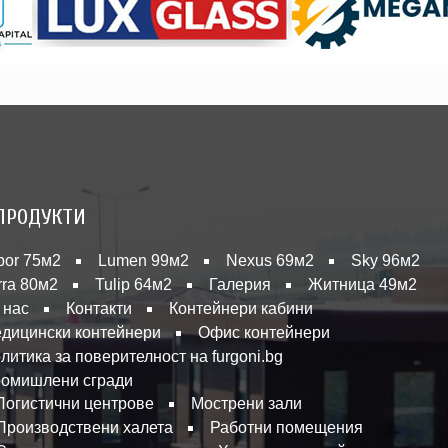
ПРОДУКТИ
bor 75м2
Lumen 99м2
Nexus 69м2
Sky 96м2
rra 80м2
Tulip 64м2
Галерия
Житница 49м2
 нас
Контакти
Контейнери кабини
дицински контейнери
Офис контейнери
литика за поверителност на furgoni.bg
омишлени сгради
Логистични центрове
Мострени зали
Производствени халета
Работни помещения