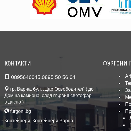
КОНТАКТИ
ФУРГОНИ 
Ar
0895646045
,
0895 50 56 04
Te
гр. Варна, бул. „Цар Освободител“ ( до
За
Дом на камиона, след първия светофар
Ме
в дясно )
По
furgoni.bg
Пр
Контейнери
,
Контейнери Варна