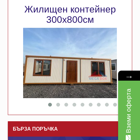
Жилищен контейнер
300х800см
→
Вземи оферта
БЪРЗА ПОРЪЧКА