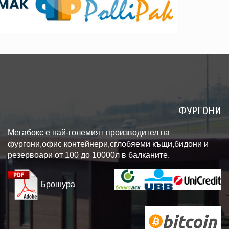
ФУРГОНИ
Мегабокс е най-големият производител на
фургони,офис контейнери,сглобяеми къщи,бидони и
резервоари от 100 до 10000л в балканите.
Брошура