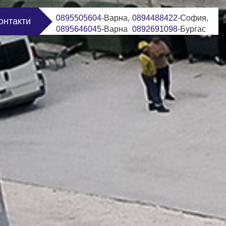
0895505604
-Варна,
0894488422
-София,
онтакти
0895646045
-Варна
0892691098
-Бургас