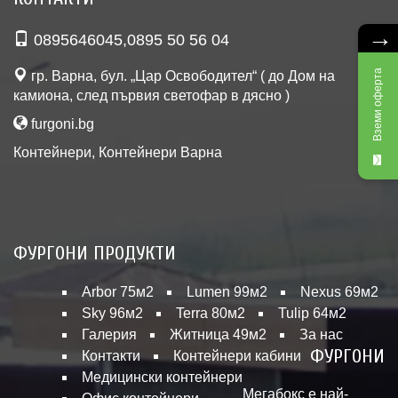
→
0895646045
,
0895 50 56 04
Вземи оферта
гр. Варна, бул. „Цар Освободител“ ( до Дом на
камиона, след първия светофар в дясно )
furgoni.bg
Контейнери
,
Контейнери Варна
ФУРГОНИ ПРОДУКТИ
Arbor 75м2
Lumen 99м2
Nexus 69м2
Sky 96м2
Terra 80м2
Tulip 64м2
Галерия
Житница 49м2
За нас
ФУРГОНИ
Контакти
Контейнери кабини
Медицински контейнери
Мегабокс е най-