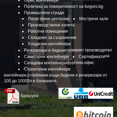
Офис контейнери
Политика за поверителност на furgoni.bg
Промишлени сгради
Логистични центрове
Мострени зали
Производствени халета
Работни помещения
Складове за съхранение
Хладилни контейнери
големият производител
Резервоари и бидони
на
Санитарни контейнери
Сертификати
фургони,офис
Складови контейнери
Строителни контейнери
контейнери,сглобяеми къщи,бидони и резервоари от
100 до 10000л в балканите.
Брошура