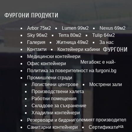
ФУРГОНИ ПРОДУКТИ
Arbor 75м2
Lumen 99м2
Nexus 69м2
Sky 96м2
Terra 80м2
Tulip 64м2
Галерия
Житница 49м2
За нас
ФУРГОНИ
Контакти
Контейнери кабини
Медицински контейнери
Мегабокс е най-
Офис контейнери
Политика за поверителност на furgoni.bg
Промишлени сгради
Логистични центрове
Мострени зали
Производствени халета
Работни помещения
Складове за съхранение
Хладилни контейнери
големият производител
Резервоари и бидони
на
Санитарни контейнери
Сертификати