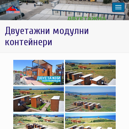
Двуетажни модулни
контейнери