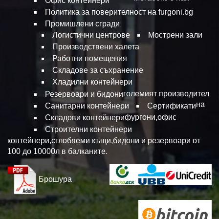
Офис контейнери
Политика за поверителност на furgoni.bg
Промишлени сгради
Логистични центрове
Мострени зали
Производствени халета
Работни помещения
Складове за съхранение
Хладилни контейнери
големият производител
Резервоари и бидони
на
Санитарни контейнери
Сертификати
фургони,офис
Складови контейнери
Строителни контейнери
контейнери,сглобяеми къщи,бидони и резервоари от
100 до 10000л в балканите.
Брошура