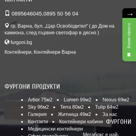
→
0895646045
,
0895 50 56 04
Вземи оферта
гр. Варна, бул. „Цар Освободител“ ( до Дом на
камиона, след първия светофар в дясно )
furgoni.bg
Контейнери
,
Контейнери Варна
ФУРГОНИ ПРОДУКТИ
Arbor 75м2
Lumen 99м2
Nexus 69м2
Sky 96м2
Terra 80м2
Tulip 64м2
Галерия
Житница 49м2
За нас
ФУРГОНИ
Контакти
Контейнери кабини
Медицински контейнери
Мегабокс е най-