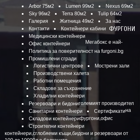
Arbor 75м2
Lumen 99м2
Nexus 69м2
Sky 96м2
Terra 80м2
Tulip 64м2
Галерия
Житница 49м2
За нас
ФУРГОНИ
Контакти
Контейнери кабини
Медицински контейнери
Мегабокс е най-
Офис контейнери
Политика за поверителност на furgoni.bg
Промишлени сгради
Логистични центрове
Мострени зали
Производствени халета
Работни помещения
Складове за съхранение
Хладилни контейнери
големият производител
Резервоари и бидони
на
Санитарни контейнери
Сертификати
фургони,офис
Складови контейнери
Строителни контейнери
контейнери,сглобяеми къщи,бидони и резервоари от