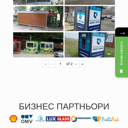
→
Вземи оферта
«
‹
of
2
›
»
БИЗНЕС ПАРТНЬОРИ