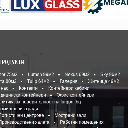
ПРОДУКТИ
bor 75м2
Lumen 99м2
Nexus 69м2
Sky 96м2
rra 80м2
Tulip 64м2
Галерия
Житница 49м2
 нас
Контакти
Контейнери кабини
дицински контейнери
Офис контейнери
литика за поверителност на furgoni.bg
омишлени сгради
Логистични центрове
Мострени зали
Производствени халета
Работни помещения