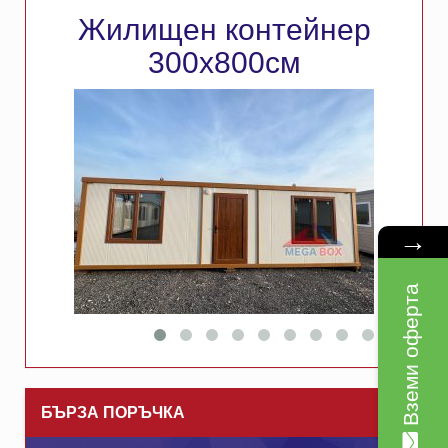
Жилищен контейнер
300х800см
→
Вземи оферта
БЪРЗА ПОРЪЧКА