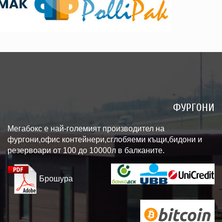
ФУРГОНИ
Мегабокс е най-големият производител на
фургони,офис контейнери,сглобяеми къщи,бидони и
резервоари от 100 до 10000л в балканите.
Брошура