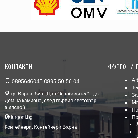
КОНТАКТИ
ФУРГОНИ 
Ar
0895646045
,
0895 50 56 04
Te
гр. Варна, бул. „Цар Освободител“ ( до
За
Дом на камиона, след първия светофар
Ме
в дясно )
По
furgoni.bg
Пр
Контейнери
,
Контейнери Варна