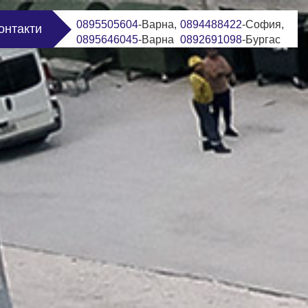
0895505604
-Варна,
0894488422
-София,
онтакти
0895646045
-Варна
0892691098
-Бургас