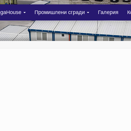
gaHouse
Промишлени сгради
Галерия
К