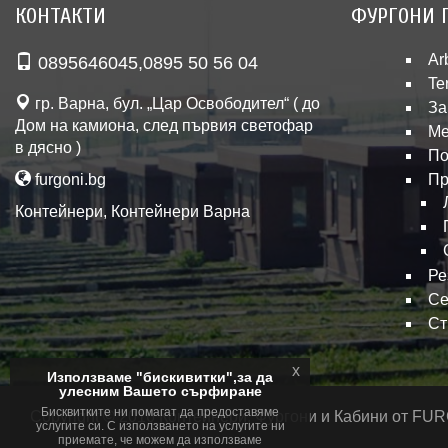
КОНТАКТИ
ФУРГОНИ 
Ar
0895646045
,
0895 50 56 04
Te
гр. Варна, бул. „Цар Освободител“ ( до
За
Дом на камиона, след първия светофар
Ме
в дясно )
По
furgoni.bg
Пр
Контейнери
,
Контейнери Варна
Ре
Се
Ст
x
Използваме "бискивитки",за да
улесним Вашето сърфиране
Бисквитките ни помагат да предоставяме
Copyright © 2016 Контейнери, Фургони и Кабини от F
услугите си. С използването на услугите ни
приемате, че можем да използваме