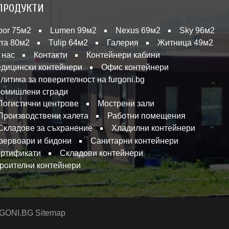
ПРОДУКТИ
bor 75м2
Lumen 99м2
Nexus 69м2
Sky 96м2
rra 80м2
Tulip 64м2
Галерия
Житница 49м2
 нас
Контакти
Контейнери кабини
дицински контейнери
Офис контейнери
литика за поверителност на furgoni.bg
омишлени сгради
Логистични центрове
Мострени зали
Производствени халета
Работни помещения
Складове за съхранение
Хладилни контейнери
зервоари и бидони
Санитарни контейнери
ртификати
Складови контейнери
роителни контейнери
URGONI.BG
Sitemap