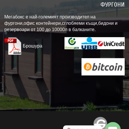
ФУРГОНИ
Мегабокс е най-големият производител на
фургони,офис контейнери,сглобяеми къщи,бидони и
резервоари от 100 до 10000л в балканите.
Брошура