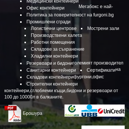
Медицински контейнери
Мегабокс е най-
Офис контейнери
Политика за поверителност на furgoni.bg
Промишлени сгради
Логистични центрове
Мострени зали
Производствени халета
Работни помещения
Складове за съхранение
Хладилни контейнери
големият производител
Резервоари и бидони
на
Санитарни контейнери
Сертификати
фургони,офис
Складови контейнери
Строителни контейнери
контейнери,сглобяеми къщи,бидони и резервоари от
100 до 10000л в балканите.
Брошура