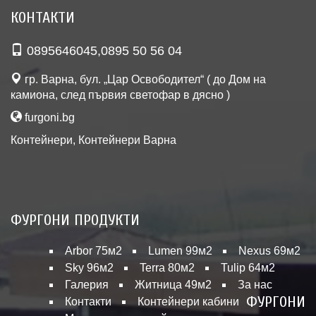
КОНТАКТИ
0895646045
,
0895 50 56 04
гр. Варна, бул. „Цар Освободител“ ( до Дом на
камиона, след първия светофар в дясно )
furgoni.bg
Контейнери
,
Контейнери Варна
ФУРГОНИ ПРОДУКТИ
Arbor 75м2
Lumen 99м2
Nexus 69м2
Sky 96м2
Terra 80м2
Tulip 64м2
Галерия
Житница 49м2
За нас
ФУРГОНИ
Контакти
Контейнери кабини