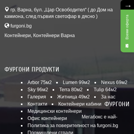
→
гр. Варна, бул. „Цар Освободител“ ( до Дом на
камиона, след първия светофар в дясно )
Вземи оферта
furgoni.bg
Контейнери
,
Контейнери Варна
ФУРГОНИ ПРОДУКТИ
Arbor 75м2
Lumen 99м2
Nexus 69м2
Sky 96м2
Terra 80м2
Tulip 64м2
Галерия
Житница 49м2
За нас
ФУРГОНИ
Контакти
Контейнери кабини
Медицински контейнери
Мегабокс е най-
Офис контейнери
Политика за поверителност на furgoni.bg
Промишлени сгради