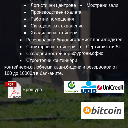
Логистични центрове
Мострени зали
Производствени халета
Работни помещения
Складове за съхранение
Хладилни контейнери
големият производител
Резервоари и бидони
на
Санитарни контейнери
Сертификати
фургони,офис
Складови контейнери
Строителни контейнери
контейнери,сглобяеми къщи,бидони и резервоари от
100 до 10000л в балканите.
Брошура