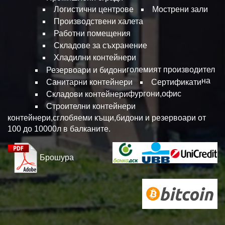
Логистични центрове
Мострени зали
Производствени халета
Работни помещения
Складове за съхранение
Хладилни контейнери
големият производител
Резервоари и бидони
на
Санитарни контейнери
Сертификати
фургони,офис
Складови контейнери
Строителни контейнери
контейнери,сглобяеми къщи,бидони и резервоари от
100 до 10000л в балканите.
Брошура