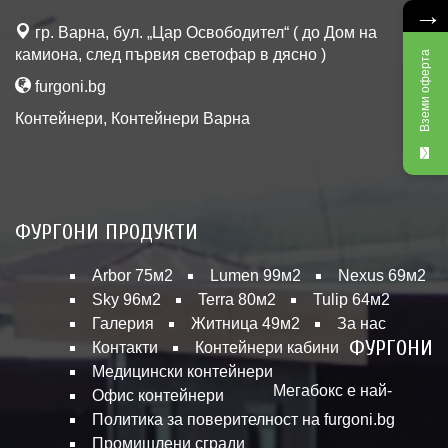
→
гр. Варна, бул. „Цар Освободител“ ( до Дом на
камиона, след първия светофар в дясно )
Вземи оферта
furgoni.bg
Контейнери
,
Контейнери Варна
ФУРГОНИ ПРОДУКТИ
Arbor 75м2
Lumen 99м2
Nexus 69м2
Sky 96м2
Terra 80м2
Tulip 64м2
Галерия
Житница 49м2
За нас
ФУРГОНИ
Контакти
Контейнери кабини
Медицински контейнери
Мегабокс е най-
Офис контейнери
Политика за поверителност на furgoni.bg
Промишлени сгради