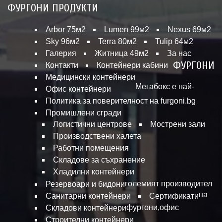
ФУРГОНИ ПРОДУКТИ
Arbor 75м2
Lumen 99м2
Nexus 69м2
Sky 96м2
Terra 80м2
Tulip 64м2
Галерия
Житница 49м2
За нас
ФУРГОНИ
Контакти
Контейнери кабини
Медицински контейнери
Мегабокс е най-
Офис контейнери
Политика за поверителност на furgoni.bg
Промишлени сгради
Логистични центрове
Мострени зали
Производствени халета
Работни помещения
Складове за съхранение
Хладилни контейнери
големият производител
Резервоари и бидони
на
Санитарни контейнери
Сертификати
фургони,офис
Складови контейнери
Строителни контейнери