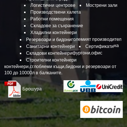
Логистични центрове
Мострени зали
Производствени халета
Работни помещения
Складове за съхранение
Хладилни контейнери
големият производител
Резервоари и бидони
на
Санитарни контейнери
Сертификати
фургони,офис
Складови контейнери
Строителни контейнери
контейнери,сглобяеми къщи,бидони и резервоари от
100 до 10000л в балканите.
Брошура