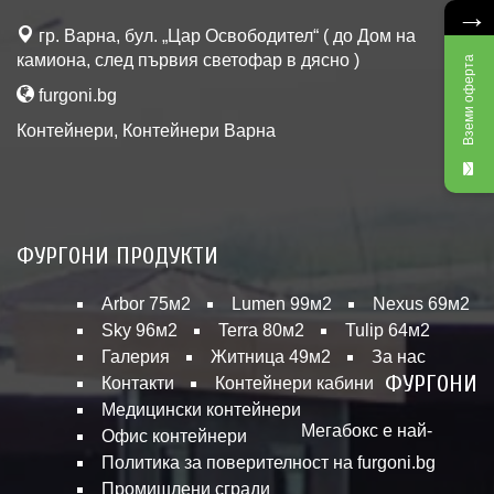
→
гр. Варна, бул. „Цар Освободител“ ( до Дом на
камиона, след първия светофар в дясно )
Вземи оферта
furgoni.bg
Контейнери
,
Контейнери Варна
ФУРГОНИ ПРОДУКТИ
Arbor 75м2
Lumen 99м2
Nexus 69м2
Sky 96м2
Terra 80м2
Tulip 64м2
Галерия
Житница 49м2
За нас
ФУРГОНИ
Контакти
Контейнери кабини
Медицински контейнери
Мегабокс е най-
Офис контейнери
Политика за поверителност на furgoni.bg
Промишлени сгради