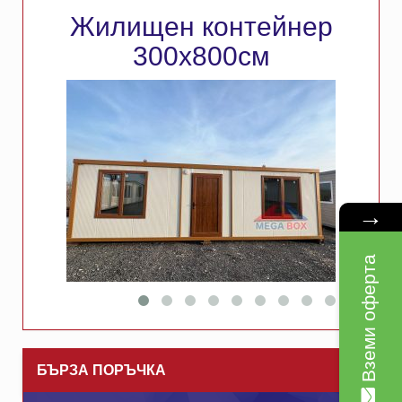
Жилищен контейнер
300х800см
→
Вземи оферта
БЪРЗА ПОРЪЧКА