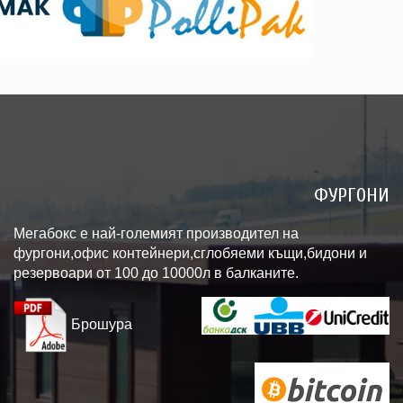
ФУРГОНИ
Мегабокс е най-големият производител на
фургони,офис контейнери,сглобяеми къщи,бидони и
резервоари от 100 до 10000л в балканите.
Брошура