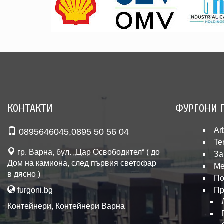
КОНТАКТИ
ФУРГОНИ 
Ar
0895646045
,
0895 50 56 04
Te
гр. Варна, бул. „Цар Освободител“ ( до
За
Дом на камиона, след първия светофар
Ме
в дясно )
По
furgoni.bg
Пр
Контейнери
,
Контейнери Варна