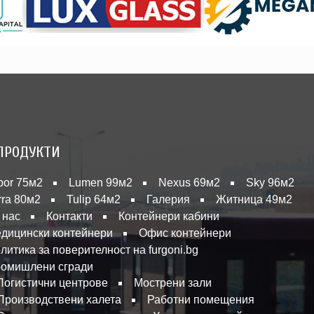
ПРОДУКТИ
bor 75м2
Lumen 99м2
Nexus 69м2
Sky 96м2
rra 80м2
Tulip 64м2
Галерия
Житница 49м2
 нас
Контакти
Контейнери кабини
дицински контейнери
Офис контейнери
литика за поверителност на furgoni.bg
омишлени сгради
Логистични центрове
Мострени зали
Производствени халета
Работни помещения