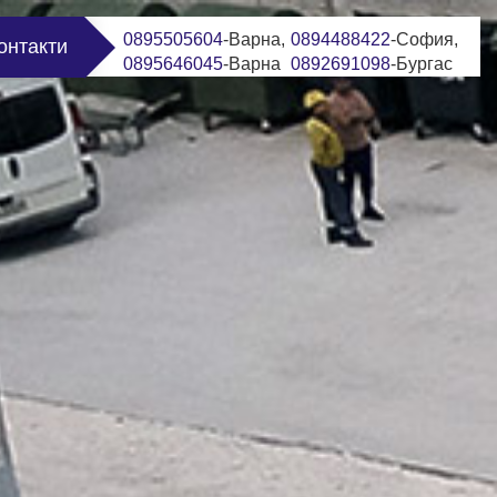
0895505604
-Варна,
0894488422
-София,
онтакти
0895646045
-Варна
0892691098
-Бургас