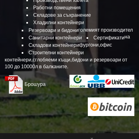
Производствени халета
Работни помещения
Складове за съхранение
Хладилни контейнери
големият производител
Резервоари и бидони
на
Санитарни контейнери
Сертификати
фургони,офис
Складови контейнери
Строителни контейнери
контейнери,сглобяеми къщи,бидони и резервоари от
100 до 10000л в балканите.
Брошура
x