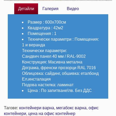
Детайли
Галерия
Видео
Размер :
600х700см
Квадратура :
42м2
Помещения :
1
Технически параметри :
Помeщения:
1 и веранда
Технически параметри:
Сандвич панел 40 мм / RAL-9002
Конструкция: Масивна метална
Дограма, френски прозорци RAL 7016
Облицовка: сайдинг, обшивка: еталбонд
Ел.инсталация
Подова настилка: ламинат
Цена :
По запитване!лв. Без ДДС
Тагове:
контейнери варна
,
мегабокс варна
,
офис
контейнери
,
цена на офис контейнер