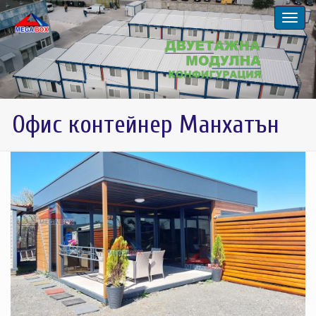
Офис контейнер Манхатън