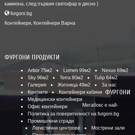
камиона, след първия светофар в дясно )
furgoni.bg
Контейнери
,
Контейнери Варна
ФУРГОНИ ПРОДУКТИ
Arbor 75м2
Lumen 99м2
Nexus 69м2
Sky 96м2
Terra 80м2
Tulip 64м2
Галерия
Житница 49м2
За нас
ФУРГОНИ
Контакти
Контейнери кабини
Медицински контейнери
Мегабокс е най-
Офис контейнери
Политика за поверителност на furgoni.bg
Промишлени сгради
Логистични центрове
Мострени зали