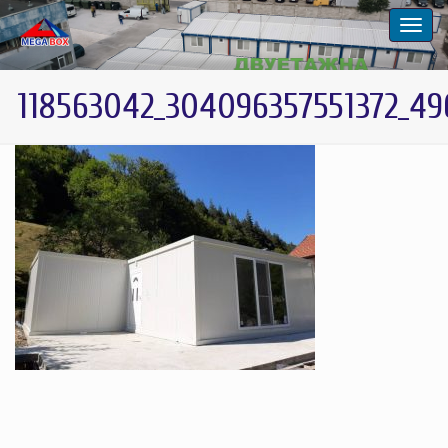
118563042_304096357551372_4