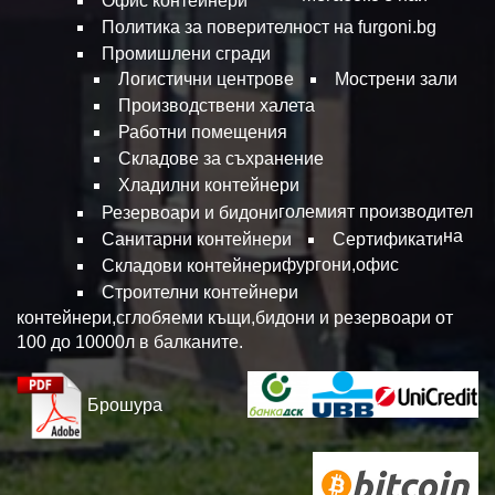
Офис контейнери
Политика за поверителност на furgoni.bg
Промишлени сгради
Логистични центрове
Мострени зали
Производствени халета
Работни помещения
Складове за съхранение
Хладилни контейнери
големият производител
Резервоари и бидони
на
Санитарни контейнери
Сертификати
фургони,офис
Складови контейнери
Строителни контейнери
контейнери,сглобяеми къщи,бидони и резервоари от
100 до 10000л в балканите.
Брошура