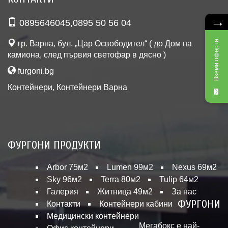
→
0895646045
,
0895 50 56 04
Вземи оферта
гр. Варна, бул. „Цар Освободител“ ( до Дом на
камиона, след първия светофар в дясно )
furgoni.bg
Контейнери
,
Контейнери Варна
ФУРГОНИ ПРОДУКТИ
Arbor 75м2
Lumen 99м2
Nexus 69м2
Sky 96м2
Terra 80м2
Tulip 64м2
Галерия
Житница 49м2
За нас
ФУРГОНИ
Контакти
Контейнери кабини
Медицински контейнери
Мегабокс е най-