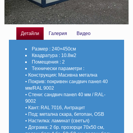
Детайли
Галерия
Видео
Размер :
240×450см
Квадратура :
10.8м2
Помещения :
2
Технически параметри :
• Конструкция: Масивна метална
• Покрив: покривен сандвич панел 40
мм/RAL 9002
• Стени: сандвич панел 40 мм / RAL-
9002
• Кант: RAL 7016, Антрацит
• Под: метална скара, бетопан, OSB
• Настилка: ламинат (светъл)
• Дограма: 2 бр. прозорци 70х50 см,