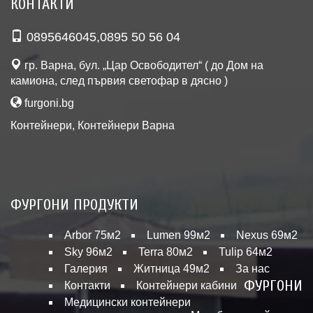
КОНТАКТИ
0895646045
,
0895 50 56 04
гр. Варна, бул. „Цар Освободител“ ( до Дом на
камиона, след първия светофар в дясно )
furgoni.bg
Контейнери
,
Контейнери Варна
ФУРГОНИ ПРОДУКТИ
Arbor 75м2
Lumen 99м2
Nexus 69м2
Sky 96м2
Terra 80м2
Tulip 64м2
Галерия
Житница 49м2
За нас
ФУРГОНИ
Контакти
Контейнери кабини
Медицински контейнери