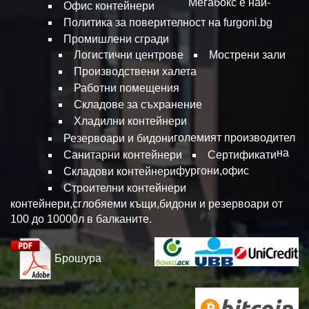
Мегабокс е най-
Офис контейнери
Политика за поверителност на furgoni.bg
Промишлени сгради
Логистични центрове
Мострени зали
Производствени халета
Работни помещения
Складове за съхранение
Хладилни контейнери
големият производител
Резервоари и бидони
на
Санитарни контейнери
Сертификати
фургони,офис
Складови контейнери
Строителни контейнери
контейнери,сглобяеми къщи,бидони и резервоари от
100 до 10000л в балканите.
Брошура