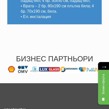
падащ бял; 4 бр. 50х50 см, падащ бял;
• Врата – 2 бр. 80х190 см плътна бяла; 4
бр. 70х190 см, бяла.
• Ел. инсталация
БИЗНЕС ПАРТНЬОРИ
→
Вземи оферта