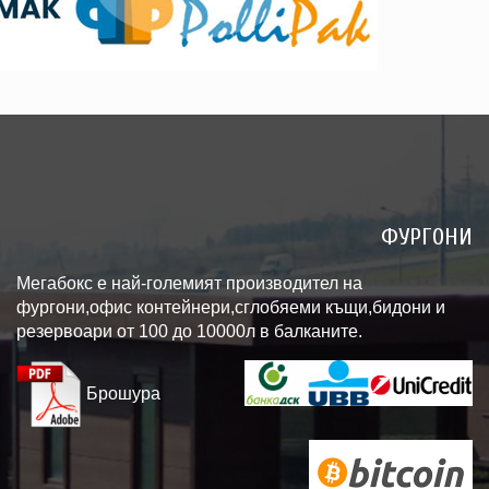
ФУРГОНИ
Мегабокс е най-големият производител на
фургони,офис контейнери,сглобяеми къщи,бидони и
резервоари от 100 до 10000л в балканите.
Брошура