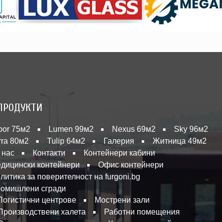
ПРОДУКТИ
bor 75м2
Lumen 99м2
Nexus 69м2
Sky 96м2
rra 80м2
Tulip 64м2
Галерия
Житница 49м2
 нас
Контакти
Контейнери кабини
дицински контейнери
Офис контейнери
литика за поверителност на furgoni.bg
омишлени сгради
Логистични центрове
Мострени зали
Производствени халета
Работни помещения