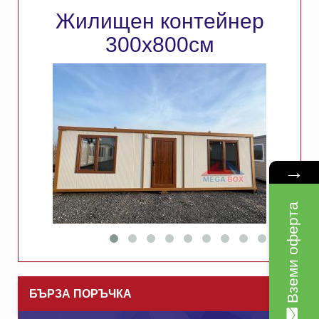
Жилищен контейнер
300х800см
→
Вземи оферта
БЪРЗА ПОРЪЧКА