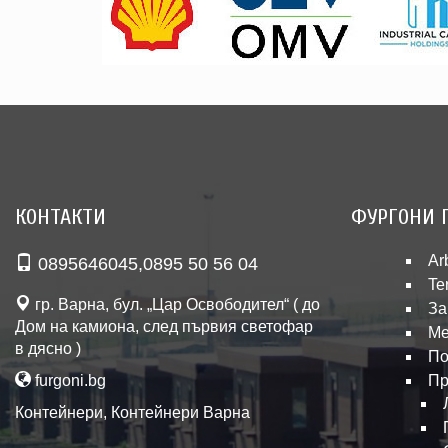
КОНТАКТИ
ФУРГОНИ 
Ar
0895646045
,
0895 50 56 04
Te
гр. Варна, бул. „Цар Освободител“ ( до
За
Дом на камиона, след първия светофар
Ме
в дясно )
По
furgoni.bg
Пр
Контейнери
,
Контейнери Варна