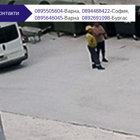
0895505604
-Варна,
0894488422
-София,
онтакти
0895646045
-Варна
0892691098
-Бургас