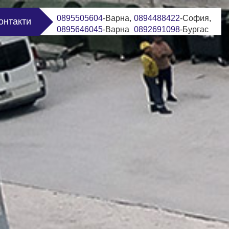
0895505604
-Варна,
0894488422
-София,
онтакти
0895646045
-Варна
0892691098
-Бургас