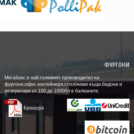
ФУРГОНИ
Мегабокс е най-големият производител на
фургони,офис контейнери,сглобяеми къщи,бидони и
резервоари от 100 до 10000л в балканите.
Брошура