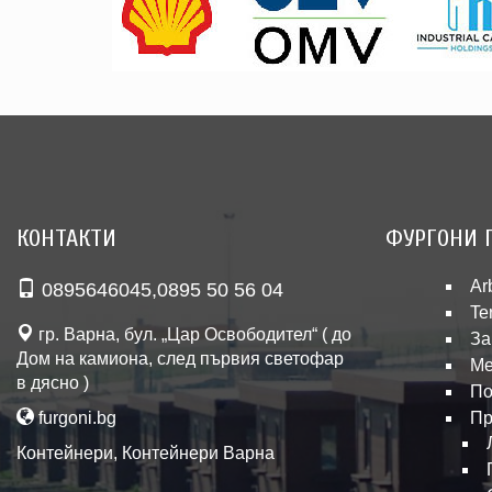
КОНТАКТИ
ФУРГОНИ 
Ar
0895646045
,
0895 50 56 04
Te
гр. Варна, бул. „Цар Освободител“ ( до
За
Дом на камиона, след първия светофар
Ме
в дясно )
По
furgoni.bg
Пр
Контейнери
,
Контейнери Варна