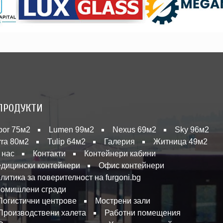
ПРОДУКТИ
bor 75м2
Lumen 99м2
Nexus 69м2
Sky 96м2
rra 80м2
Tulip 64м2
Галерия
Житница 49м2
 нас
Контакти
Контейнери кабини
дицински контейнери
Офис контейнери
литика за поверителност на furgoni.bg
омишлени сгради
Логистични центрове
Мострени зали
Производствени халета
Работни помещения