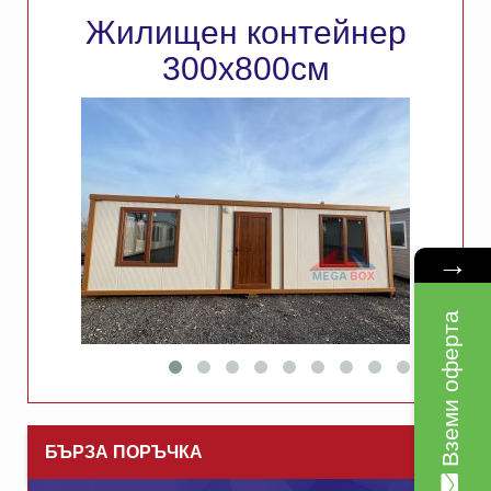
Жилищен контейнер
300х800см
→
Вземи оферта
БЪРЗА ПОРЪЧКА