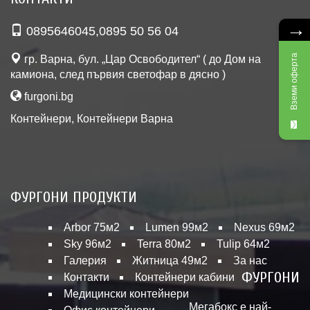
→
0895646045
,
0895 50 56 04
Вземи оферта
гр. Варна, бул. „Цар Освободител“ ( до Дом на
камиона, след първия светофар в дясно )
furgoni.bg
Контейнери
,
Контейнери Варна
ФУРГОНИ ПРОДУКТИ
Arbor 75м2
Lumen 99м2
Nexus 69м2
Sky 96м2
Terra 80м2
Tulip 64м2
Галерия
Житница 49м2
За нас
ФУРГОНИ
Контакти
Контейнери кабини
Медицински контейнери
Мегабокс е най-