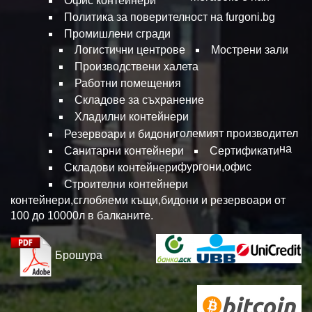
Офис контейнери
Политика за поверителност на furgoni.bg
Промишлени сгради
Логистични центрове
Мострени зали
Производствени халета
Работни помещения
Складове за съхранение
Хладилни контейнери
големият производител
Резервоари и бидони
на
Санитарни контейнери
Сертификати
фургони,офис
Складови контейнери
Строителни контейнери
контейнери,сглобяеми къщи,бидони и резервоари от
100 до 10000л в балканите.
Брошура