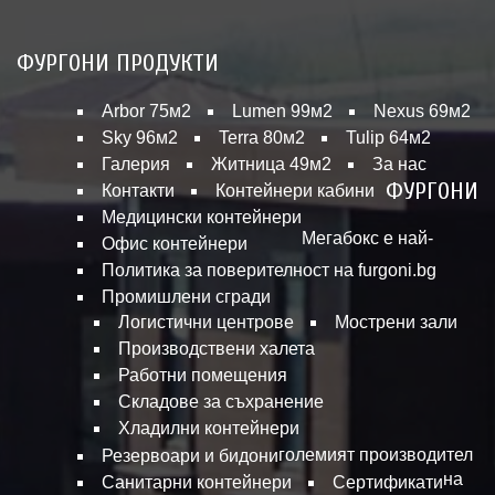
ФУРГОНИ ПРОДУКТИ
Arbor 75м2
Lumen 99м2
Nexus 69м2
Sky 96м2
Terra 80м2
Tulip 64м2
Галерия
Житница 49м2
За нас
ФУРГОНИ
Контакти
Контейнери кабини
Медицински контейнери
Мегабокс е най-
Офис контейнери
Политика за поверителност на furgoni.bg
Промишлени сгради
Логистични центрове
Мострени зали
Производствени халета
Работни помещения
Складове за съхранение
Хладилни контейнери
големият производител
Резервоари и бидони
на
Санитарни контейнери
Сертификати