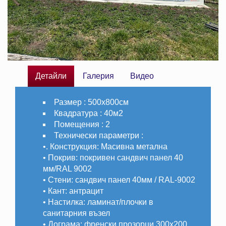
Детайли
Галерия
Видео
Размер :
500х800см
Квадратура :
40м2
Помещения :
2
Технически параметри :
•. Конструкция: Масивна метална
• Покрив: покривен сандвич панел 40
мм/RAL 9002
• Стени: сандвич панел 40мм / RAL-9002
• Кант: антрацит
• Настилка: ламинат/плочки в
санитарния възел
• Дограма: френски прозорци 300х200