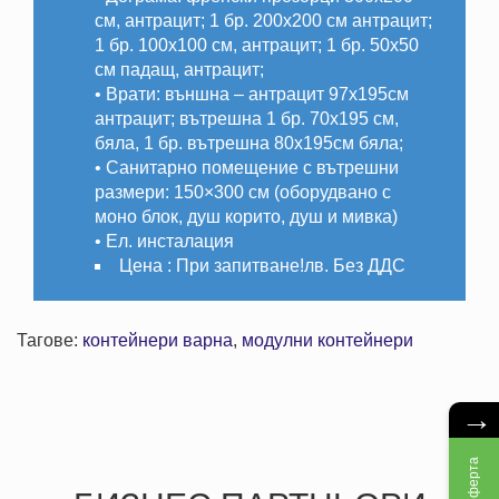
см, антрацит; 1 бр. 200х200 см антрацит;
1 бр. 100х100 см, антрацит; 1 бр. 50х50
см падащ, антрацит;
• Врати: външна – антрацит 97х195см
антрацит; вътрешна 1 бр. 70х195 см,
бяла, 1 бр. вътрешна 80х195см бяла;
• Санитарно помещение с вътрешни
размери: 150×300 см (оборудвано с
моно блок, душ корито, душ и мивка)
• Ел. инсталация
Цена :
При запитване!лв. Без ДДС
Тагове:
контейнери варна
,
модулни контейнери
→