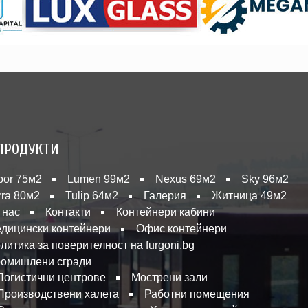
ПРОДУКТИ
bor 75м2
Lumen 99м2
Nexus 69м2
Sky 96м2
rra 80м2
Tulip 64м2
Галерия
Житница 49м2
 нас
Контакти
Контейнери кабини
дицински контейнери
Офис контейнери
литика за поверителност на furgoni.bg
омишлени сгради
Логистични центрове
Мострени зали
Производствени халета
Работни помещения