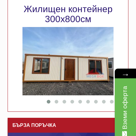
Жилищен контейнер
300х800см
→
Вземи оферта
БЪРЗА ПОРЪЧКА