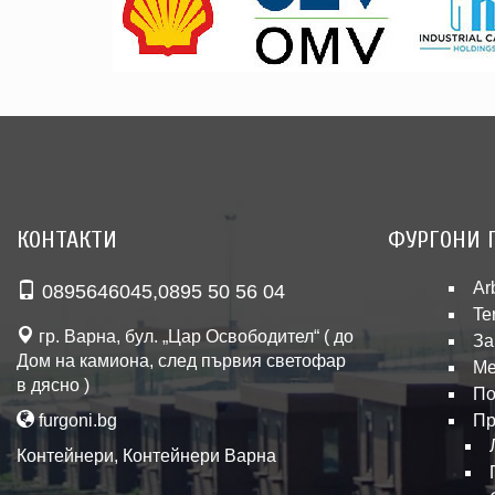
КОНТАКТИ
ФУРГОНИ 
Ar
0895646045
,
0895 50 56 04
Te
гр. Варна, бул. „Цар Освободител“ ( до
За
Дом на камиона, след първия светофар
Ме
в дясно )
По
furgoni.bg
Пр
Контейнери
,
Контейнери Варна