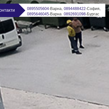
0895505604
-Варна,
0894488422
-София,
онтакти
0895646045
-Варна
0892691098
-Бургас