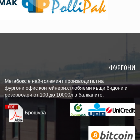
ФУРГОНИ
Мегабокс е най-големият производител на
фургони,офис контейнери,сглобяеми къщи,бидони и
резервоари от 100 до 10000л в балканите.
Брошура