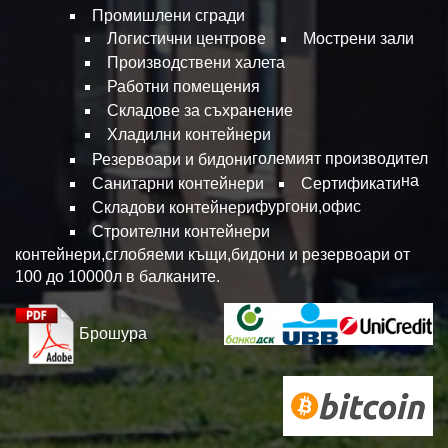
Промишлени сгради
Логистични центрове
Мострени зали
Производствени халета
Работни помещения
Складове за съхранение
Хладилни контейнери
големият производител
Резервоари и бидони
на
Санитарни контейнери
Сертификати
фургони,офис
Складови контейнери
Строителни контейнери
контейнери,сглобяеми къщи,бидони и резервоари от
100 до 10000л в балканите.
Брошура