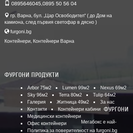
0895646045
,
0895 50 56 04
гр. Варна, бул. „Цар Освободител“ ( до Дом на
камиона, след първия светофар в дясно )
furgoni.bg
Контейнери
,
Контейнери Варна
ФУРГОНИ ПРОДУКТИ
Arbor 75м2
Lumen 99м2
Nexus 69м2
Sky 96м2
Terra 80м2
Tulip 64м2
Галерия
Житница 49м2
За нас
ФУРГОНИ
Контакти
Контейнери кабини
Медицински контейнери
Мегабокс е най-
Офис контейнери
Политика за поверителност на furgoni.bg